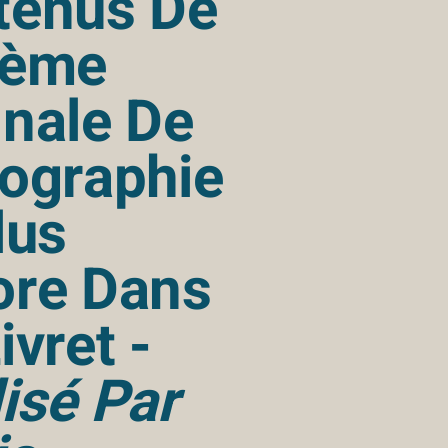
tenus De
2ème
nale De
ographie
lus
ore Dans
ivret -
isé Par