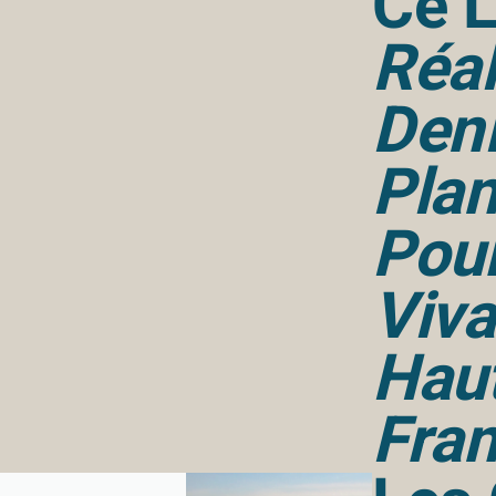
Ce L
Réal
Den
Pla
Pou
Viva
Hau
Fra