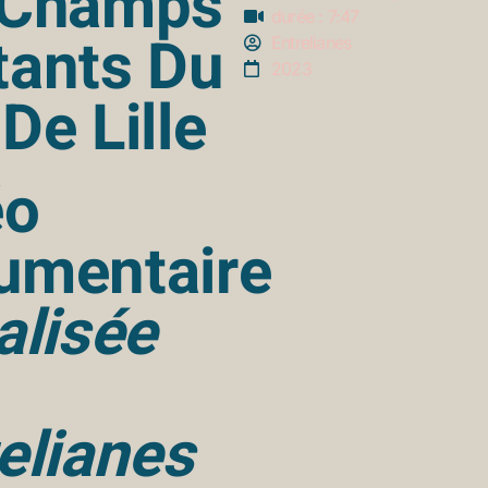
 Champs
durée : 7:47
tants Du
Entrelianes
2023
De Lille
éo
umentaire
alisée
elianes