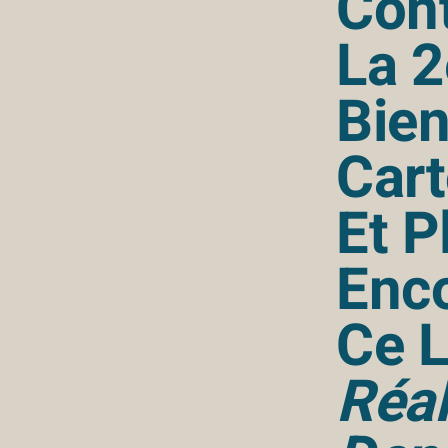
Con
La 
Bien
Cart
Et P
Enc
Ce L
Réal