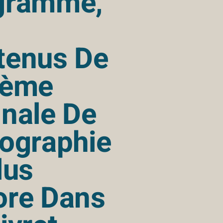
gramme,
tenus De
3ème
nale De
ographie
lus
ore Dans