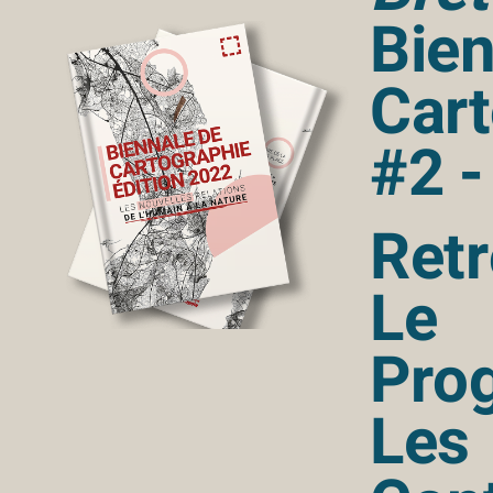
Bien
Cart
#2 -
Ret
Le
Pro
Les