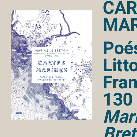
CAR
MAR
Poé
Litt
Fran
130 
Mar
Bre