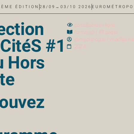
4ÈME ÉDITION
28/09→03/10 2026
EUROMÉTROPO
ection
consultable en ligne
format a5 / 48 pages
CitéS #1
denis plancque / vivacités ha
2024
u Hors
te
rouvez