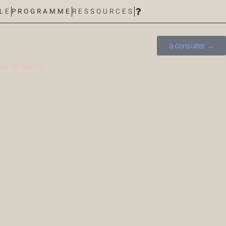
LE
PROGRAMME
RESSOURCES
à consulter →
uts de france