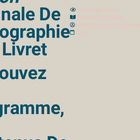
nale De
consultable en ligne
format a5 / 48 pages
ographie
denis plancque / vivacités ha
2022
 Livret
rouvez
gramme,