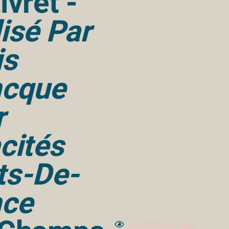
ivret -
isé Par
is
ncque
r
cités
ts-De-
nce
consultable en ligne