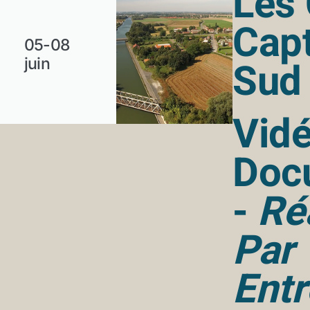
Les
Cap
05-08
Sud 
juin
Vid
Doc
-
Ré
Par
Entr