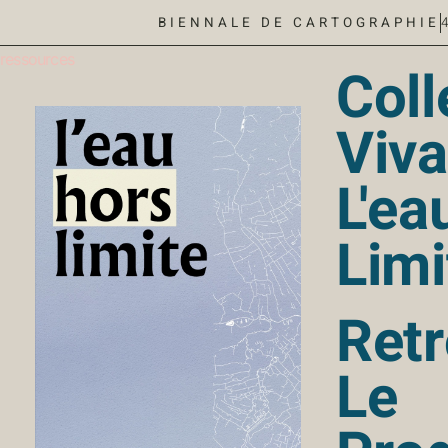
BIENNALE DE CARTOGRAPHIE
ressources
Coll
Viva
L'ea
Limi
Ret
Le