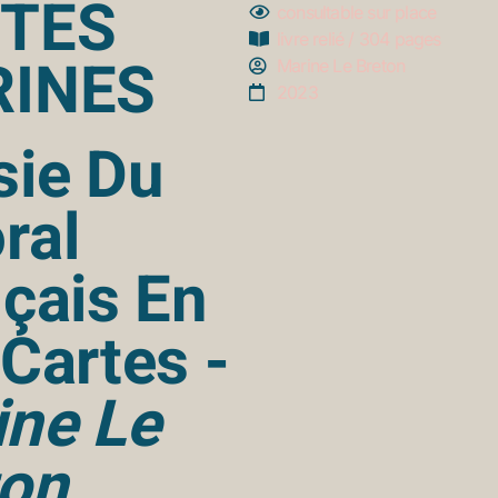
TES
consultable sur place
livre relié / 304 pages
INES
Marine Le Breton
2023
sie Du
oral
çais En
Cartes -
ine Le
ton