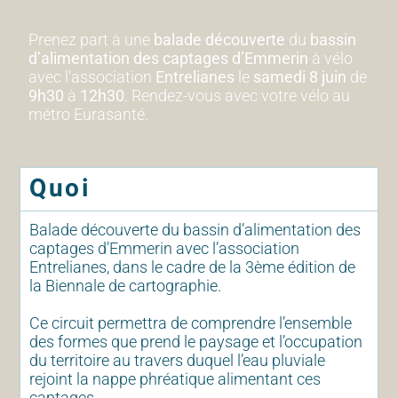
Prenez part à une
balade découverte
du
bassin
d’alimentation des captages d’Emmerin
à vélo
avec l’association
Entrelianes
le
samedi 8 juin
de
9h30
à
12h30
. Rendez-vous avec votre vélo au
métro Eurasanté.
Quoi
Balade découverte du bassin d’alimentation des
captages d’Emmerin avec l’association
Entrelianes, dans le cadre de la 3ème édition de
la Biennale de cartographie.
Ce circuit permettra de comprendre l’ensemble
des formes que prend le paysage et l’occupation
du territoire au travers duquel l’eau pluviale
rejoint la nappe phréatique alimentant ces
captages.