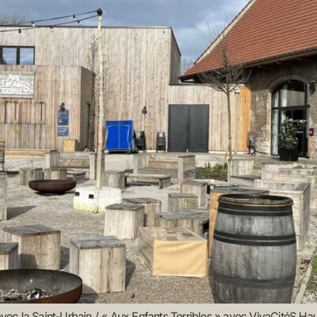
n avec la Saint-Urbain / « Aux Enfants Terribles » avec VivaCitéS 