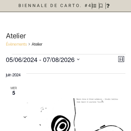
BIENNALE DE CARTO. #4
Atelier
Évènements
Atelier
Nav
Na
05/06/2024
 - 
07/08/2026
Liste
Sélectionnez
de
par
une
date.
juin 2024
vu
con
Év
MER
5